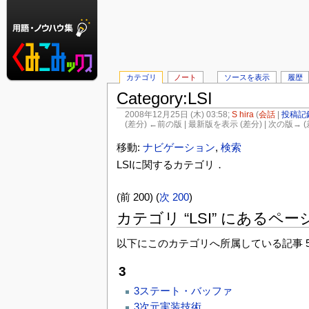
カテゴリ
ノート
ソースを表示
履歴
Category:LSI
2008年12月25日 (木) 03:58;
S hira
(
会話
|
投稿記
(差分) ←前の版 | 最新版を表示 (差分) | 次の版→ (
移動:
ナビゲーション
,
検索
LSIに関するカテゴリ．
(前 200) (
次 200
)
カテゴリ “LSI” にあるペー
以下にこのカテゴリへ所属している記事 56
3
3ステート・バッファ
3次元実装技術