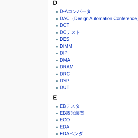
D
D-Aコンバータ
DAC（Design Automation Conferenc
DCT
DCテスト
DES
DIMM
DIP
DMA
DRAM
DRC
DSP
DUT
E
EBテスタ
EB露光装置
ECO
EDA
EDAベンダ