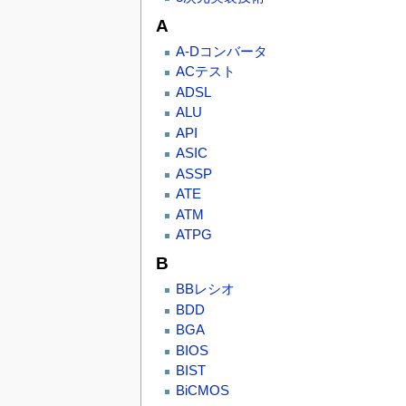
A
A-Dコンバータ
ACテスト
ADSL
ALU
API
ASIC
ASSP
ATE
ATM
ATPG
B
BBレシオ
BDD
BGA
BIOS
BIST
BiCMOS