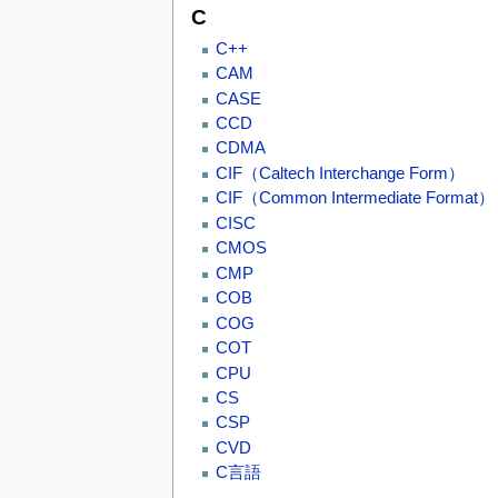
C
C++
CAM
CASE
CCD
CDMA
CIF（Caltech Interchange Form）
CIF（Common Intermediate Format）
CISC
CMOS
CMP
COB
COG
COT
CPU
CS
CSP
CVD
C言語