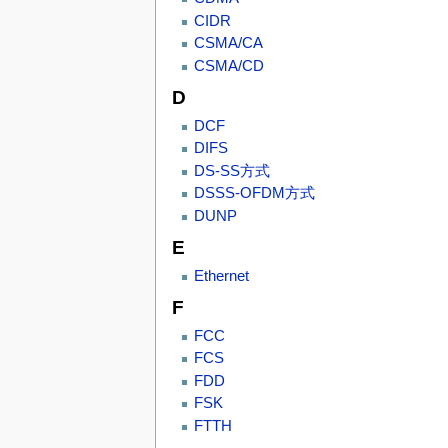
CIDR
CSMA/CA
CSMA/CD
D
DCF
DIFS
DS-SS方式
DSSS-OFDM方式
DUNP
E
Ethernet
F
FCC
FCS
FDD
FSK
FTTH