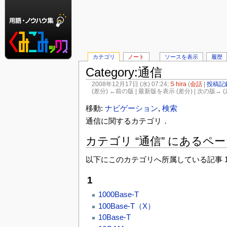
カテゴリ
ノート
ソースを表示
履歴
Category:通信
2008年12月17日 (水) 07:24;
S hira
(
会話
|
投稿記
(差分) ←前の版 | 最新版を表示 (差分) | 次の版→ (
移動:
ナビゲーション
,
検索
通信に関するカテゴリ．
カテゴリ “通信” にあるペ
以下にこのカテゴリへ所属している記事 15
1
1000Base-T
100Base-T（X）
10Base-T