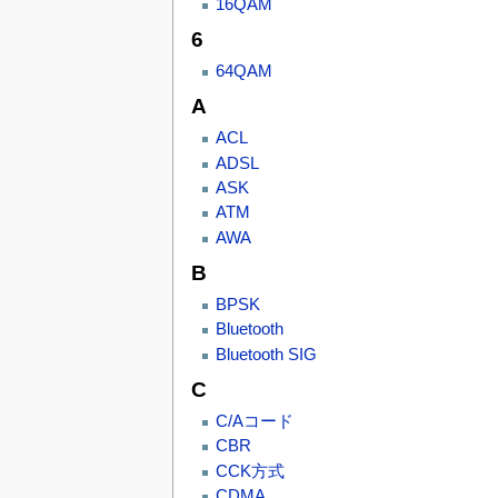
16QAM
6
64QAM
A
ACL
ADSL
ASK
ATM
AWA
B
BPSK
Bluetooth
Bluetooth SIG
C
C/Aコード
CBR
CCK方式
CDMA