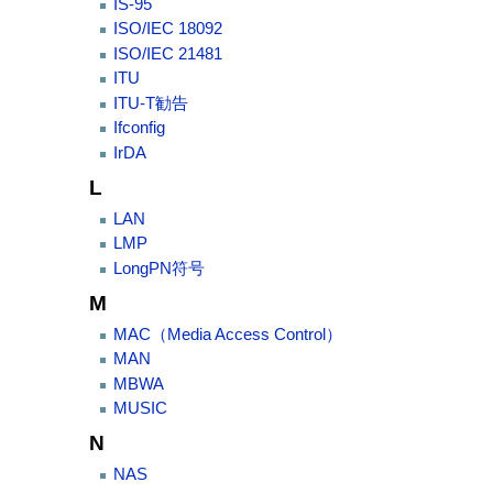
IS-95
ISO/IEC 18092
ISO/IEC 21481
ITU
ITU-T勧告
Ifconfig
IrDA
L
LAN
LMP
LongPN符号
M
MAC（Media Access Control）
MAN
MBWA
MUSIC
N
NAS