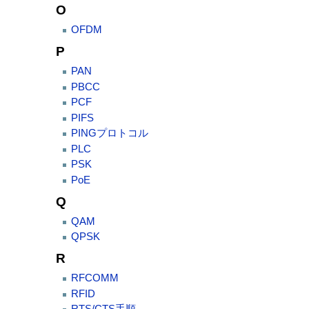
O
OFDM
P
PAN
PBCC
PCF
PIFS
PINGプロトコル
PLC
PSK
PoE
Q
QAM
QPSK
R
RFCOMM
RFID