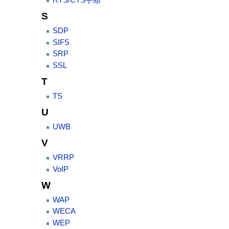
RTS/CTS手順
S
SDP
SIFS
SRP
SSL
T
TS
U
UWB
V
VRRP
VoIP
W
WAP
WECA
WEP