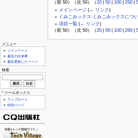
（前 50）（次 50）（
20
|
50
|
100
|
250
|
メインページ
(
← リンク
)
くみこみックス:くみこみックスにつ
項目一覧
(
← リンク
)
（前 50）（次 50）（
20
|
50
|
100
|
250
|
メニュー
メインページ
最近の出来事
最近更新したページ
検索
* ツールボックス
アップロード
特別ページ