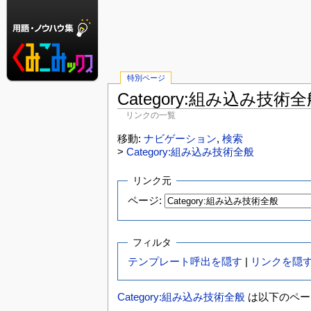
特別ページ
Category:組み込み技
リンクの一覧
移動:
ナビゲーション
,
検索
>
Category:組み込み技術全般
リンク元
ページ:
フィルタ
テンプレート呼出を隠す
|
リンクを隠
Category:組み込み技術全般
は以下のペー