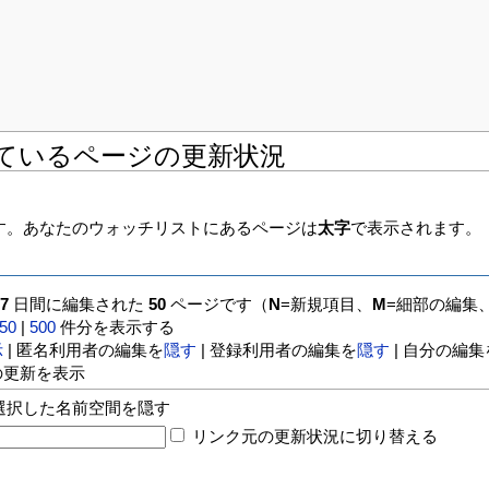
されているページの更新状況
す。あなたのウォッチリストにあるページは
太字
で表示されます。
の
7
日間に編集された
50
ページです（
N
=新規項目、
M
=細部の編集
50
|
500
件分を表示する
示
| 匿名利用者の編集を
隠す
| 登録利用者の編集を
隠す
| 自分の編集
の更新を表示
選択した名前空間を隠す
リンク元の更新状況に切り替える