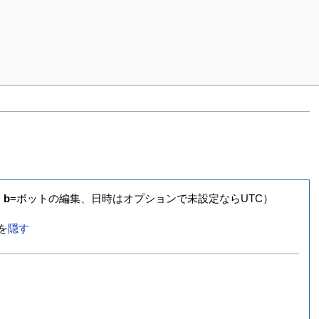
、
b
=ボットの編集、日時はオプションで未設定ならUTC）
を
隠す