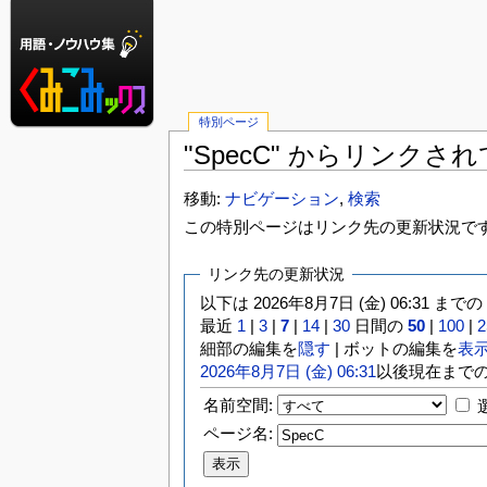
特別ページ
"SpecC" からリンク
移動:
ナビゲーション
,
検索
この特別ページはリンク先の更新状況で
リンク先の更新状況
以下は 2026年8月7日 (金) 06:31 まで
最近
1
|
3
|
7
|
14
|
30
日間の
50
|
100
|
2
細部の編集を
隠す
| ボットの編集を
表
2026年8月7日 (金) 06:31
以後現在まで
名前空間:
ページ名: