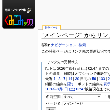
特別ページ
"メインページ" からリ
移動:
ナビゲーション
,
検索
この特別ページはリンク先の更新状況で
リンク先の更新状況
以下は 2026年8月8日 (土) 02:47 まで
トの編集、日時はオプションで未設定な
最近
1
|
3
|
7
|
14
|
30
日間の
50
|
100
|
2
細部の編集を
隠す
| ボットの編集を
表
2026年8月8日 (土) 02:47
以後現在まで
名前空間:
ページ名: