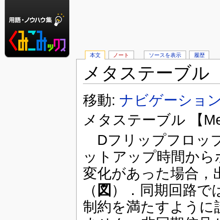
本文
ノート
ソースを表示
履歴
メタステーブル
移動:
ナビゲーショ
メタステーブル 【Meta
Dフリップフロップ
ットアップ時間から
変化があった場合，
（
図
）．同期回路で
制約を満たすように