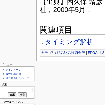
【出典】西久保 靖彦
社，2000年5月．
関連項目
タイミング解析
カテゴリ
:
組み込み技術全般
|
FPGA
|
LS
メニュー
メインページ
最近の出来事
最近更新したページ
検索
* ツールボックス