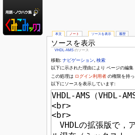
本文
ノート
ソースを表示
履歴
ソースを表示
VHDL-AMS
のソース
移動:
ナビゲーション
,
検索
以下に示された理由により ページの編集 
この処理は
ログイン利用者
の権限を持っ
以下にソースを表示しています: