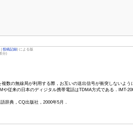
|
投稿記録
) による版
差分)
複数の無線局が利用する際，お互いの送出信号が衝突しないよう
や従来の日本のディジタル携帯電話はTDMA方式である．IMT-2
語辞典，CQ出版社，2000年5月．