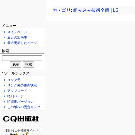
カテゴリ
:
組み込み技術全般
|
LSI
メニュー
メインページ
最近の出来事
最近更新したページ
検索
* ツールボックス
リンク元
リンク先の更新状況
アップロード
特別ページ
印刷用バージョン
この版への固定リンク