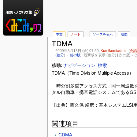
本文
ノート
ソースを表示
履歴
TDMA
2009年3月13日 (金) 07:50;
Kumikomiadmin
(
会話
(
差分
)
←前の版
| 最新版を表示 (差分) | 次の版→ (
移動:
ナビゲーション
,
検索
TDMA（Time Division Multiple Access）
時分割多重アクセス方式．同一周波数を
タル自動車・携帯電話システムであるGSM
【出典】西久保 靖彦；基本システムLSI用
関連項目
CDMA