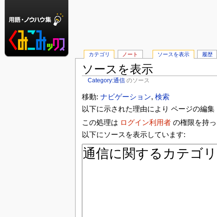
カテゴリ
ノート
ソースを表示
履歴
ソースを表示
Category:通信
のソース
移動:
ナビゲーション
,
検索
以下に示された理由により ページの編集 
この処理は
ログイン利用者
の権限を持っ
以下にソースを表示しています: