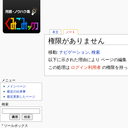
本文
ノート
権限がありません
移動:
ナビゲーション
,
検索
以下に示された理由により ページの編集 
この処理は
ログイン利用者
の権限を持っ
メニュー
メインページ
最近の出来事
最近更新したページ
検索
* ツールボックス