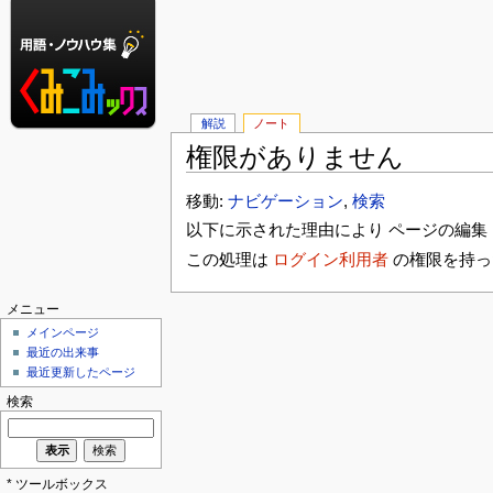
解説
ノート
権限がありません
移動:
ナビゲーション
,
検索
以下に示された理由により ページの編集 
この処理は
ログイン利用者
の権限を持っ
メニュー
メインページ
最近の出来事
最近更新したページ
検索
* ツールボックス